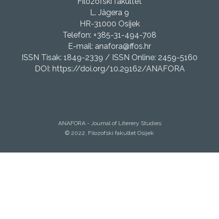
Filozofski fakultet
L. Jägera 9
HR-31000 Osijek
Telefon: +385-31-494-708
E-mail: anafora@ffos.hr
ISSN Tisak: 1849-2339 / ISSN Online: 2459-5160
DOI: https://doi.org/10.29162/ANAFORA
ANAFORA - Journal of Literery Studies
© 2022. Filozofski fakultet Osijek