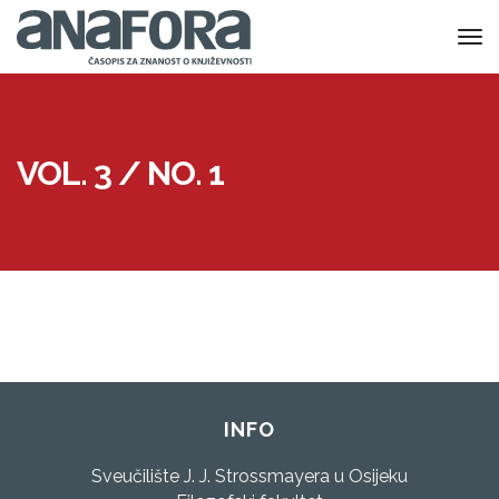
to
nav
VOL. 3 / NO. 1
INFO
Sveučilište J. J. Strossmayera u Osijeku