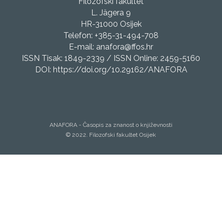
Filozofski fakultet
L. Jägera 9
HR-31000 Osijek
Telefon: +385-31-494-708
E-mail: anafora@ffos.hr
ISSN Tisak: 1849-2339 / ISSN Online: 2459-5160
DOI: https://doi.org/10.29162/ANAFORA
ANAFORA - Časopis za znanost o književnosti
© 2022. Filozofski fakultet Osijek