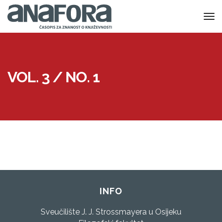
to
nav
VOL. 3 / NO. 1
INFO
Sveučilište J. J. Strossmayera u Osijeku