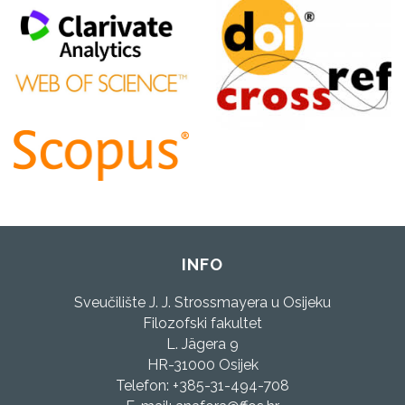
INFO
Sveučilište J. J. Strossmayera u Osijeku
Filozofski fakultet
L. Jägera 9
HR-31000 Osijek
Telefon: +385-31-494-708