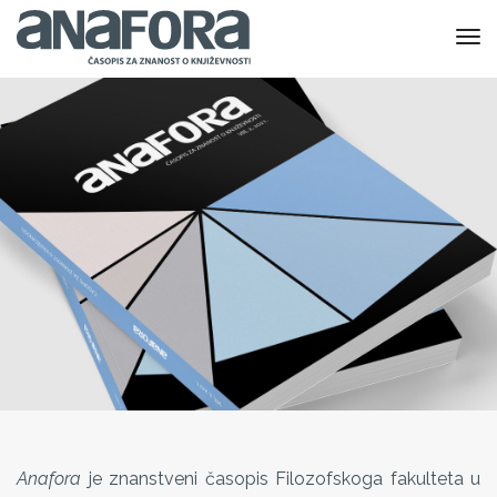
to
nav
Anafora
je znanstveni časopis Filozofskoga fakulteta u