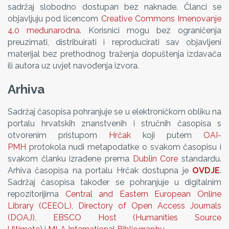
sadržaj slobodno dostupan bez naknade. Članci se
objavljuju pod licencom
Creative Commons Imenovanje
4.0 međunarodna
. Korisnici mogu bez ograničenja
preuzimati, distribuirati i reproducirati sav objavljeni
materijal bez prethodnog traženja dopuštenja izdavača
ili autora uz uvjet navođenja izvora.
Arhiva
Sadržaj časopisa pohranjuje se u elektroničkom obliku na
portalu hrvatskih znanstvenih i stručnih časopisa s
otvorenim pristupom
Hrčak
koji putem
OAI-
PMH
protokola nudi metapodatke o svakom časopisu i
svakom članku izrađene prema
Dublin Core
standardu.
Arhiva časopisa na portalu Hrčak dostupna je
OVDJE
.
Sadržaj časopisa također se pohranjuje u digitalnim
repozitorijima
Central and Eastern European Online
Library (CEEOL)
,
Directory of Open Access Journals
(DOAJ)
,
EBSCO Host (Humanities Source