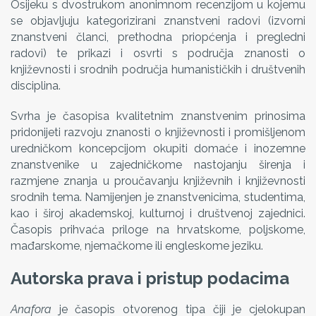
Osijeku s dvostrukom anonimnom recenzijom u kojemu
se objavljuju kategorizirani znanstveni radovi (izvorni
znanstveni članci, prethodna priopćenja i pregledni
radovi) te prikazi i osvrti s područja znanosti o
književnosti i srodnih područja humanističkih i društvenih
disciplina.
Svrha je časopisa kvalitetnim znanstvenim prinosima
pridonijeti razvoju znanosti o književnosti i promišljenom
uredničkom koncepcijom okupiti domaće i inozemne
znanstvenike u zajedničkome nastojanju širenja i
razmjene znanja u proučavanju književnih i književnosti
srodnih tema. Namijenjen je znanstvenicima, studentima,
kao i široj akademskoj, kulturnoj i društvenoj zajednici.
Časopis prihvaća priloge na hrvatskome, poljskome,
mađarskome, njemačkome ili engleskome jeziku.
Autorska prava i pristup podacima
Anafora
je časopis otvorenog tipa čiji je cjelokupan