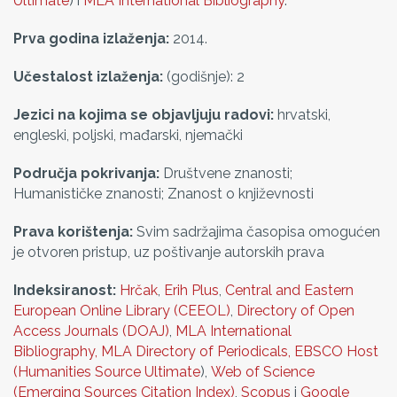
Ultimate
) i
MLA International Bibliography
.
Prva godina izlaženja:
2014.
Učestalost izlaženja:
(godišnje): 2
Jezici na kojima se objavljuju radovi:
hrvatski,
engleski, poljski, mađarski, njemački
Područja
pokrivanja:
Društvene znanosti;
Humanističke znanosti; Znanost o književnosti
Prava
korištenja:
Svim sadržajima časopisa omogućen
je otvoren pristup, uz poštivanje autorskih prava
Indeksiranost:
Hrčak
,
Erih Plus
,
Central and Eastern
European Online Library (CEEOL)
,
Directory of Open
Access Journals (DOAJ)
,
MLA International
Bibliography,
MLA Directory of Periodicals
,
EBSCO Host
(Humanities Source Ultimate
),
Web of Science
(Emerging Sources Citation Index)
,
Scopus
i
Google